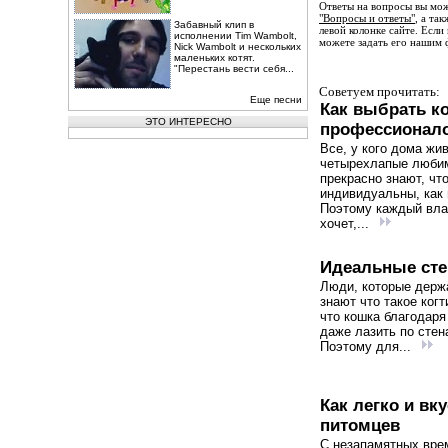
Ответы на вопросы вы мож
"Вопросы и ответы"
, а та
Забавный клип в
левой колонке сайте. Если
исполнении Tim Wambolt,
можете задать его нашим 
Nick Wambolt и нескольких
маленьких котят.
"Перестань вести себя...
Советуем прочитать:
Еще песни
Как выбрать к
ЭТО ИНТЕРЕСНО
профессионал
Все, у кого дома жи
четырехлапые люби
прекрасно знают, чт
индивидуальны, как 
Поэтому каждый вл
хочет,...
Идеальные сте
Люди, которые держ
знают что такое когт
что кошка благодаря
даже лазить по стен
Поэтому для...
Как легко и в
питомцев
С незапамятных вре