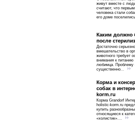
живут вместе с люд
считают, что первы
человека стали соба
его доме поселились
Каким должно 
после стерили
Достаточно серьезн
вмешательство в ор
животного требует о
внимания к питанию
любимца. Проблему
существенно...
Корма и консе
собак в интерне
korm.ru
Корма Grandorf Инте
holistic-korm.ru пред
купить разнообразны
относящиеся к катег
«холистик»....