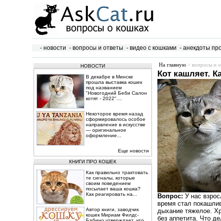
- новости
- вопросы и ответы
- видео с кошками
- анекдоты пр
На главную
> вопросы и о
НОВОСТИ
Кот кашляет. К
В декабре в Минске
прошла выставка кошек
под названием
"Новогодний Беби Салон
котят - 2022"....
Некоторое время назад
сформировалось особое
направление в искусстве
— оригинальное
оформление...
Еще новости
КНИГИ ПРО КОШЕК
Как правильно трактовать
те сигналы, которые
своим поведением
посылает ваша кошка?
Как реагировать на...
Вопрос:
У нас взрос
время стал покашлив
Автор книги, заводчик
дыхание тяжелое. Хр
кошек Мириам Филдс-
без аппетита. Что де
Бабино утверждает, что