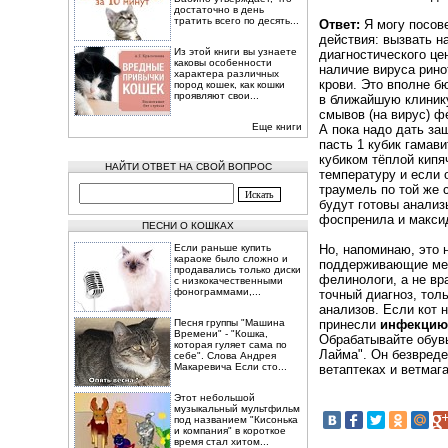
достаточно в день
тратить всего по десять...
Ответ:
Я могу посов
действия: вызвать н
Из этой книги вы узнаете
диагностического це
каковы особенности
наличие вируса рино
характера различных
крови. Это вполне б
пород кошек, как кошки
проявляют свои...
в ближайшую клинику
смывов (на вирус) ф
Еще книги
А пока надо дать защ
пасть 1 кубик гамав
кубиком тёплой кипя
НАЙТИ ОТВЕТ НА СВОЙ ВОПРОС
температуру и если 
траумель по той же с
будут готовы анализ
фоспренила и максид
ПЕСНИ О КОШКАХ
Если раньше купить
Но, напоминаю, это 
караоке было сложно и
поддерживающие мер
продавались только диски
фелинологи, а не вр
с низкокачественными
фонограммами,...
точный диагноз, тол
анализов. Если кот н
Песня группы "Машина
принесли
инфекцию
Времени" - "Кошка,
Обрабатывайте обув
которая гуляет сама по
Лайма". Он безвреде
себе". Слова Андрея
Макаревича Если сто...
ветаптеках и ветмаг
Этот небольшой
музыкальный мультфильм
под названием "Кисонька
и компания" в короткое
время стал хитом...