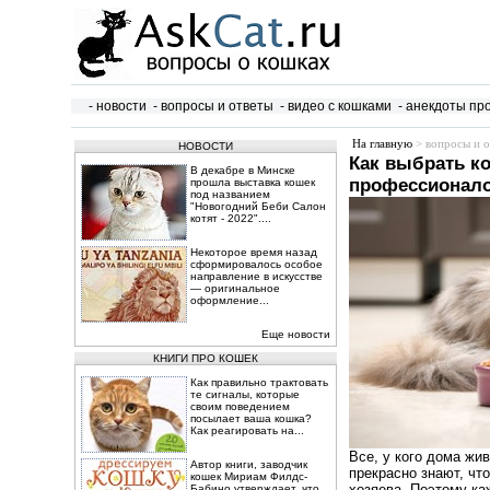
- новости
- вопросы и ответы
- видео с кошками
- анекдоты пр
На главную
> вопросы и о
НОВОСТИ
Как выбрать к
В декабре в Минске
профессионал
прошла выставка кошек
под названием
"Новогодний Беби Салон
котят - 2022"....
Некоторое время назад
сформировалось особое
направление в искусстве
— оригинальное
оформление...
Еще новости
КНИГИ ПРО КОШЕК
Как правильно трактовать
те сигналы, которые
своим поведением
посылает ваша кошка?
Как реагировать на...
Все, у кого дома ж
Автор книги, заводчик
прекрасно знают, чт
кошек Мириам Филдс-
хозяева. Поэтому ка
Бабино утверждает, что