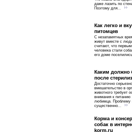
даже лазить по стен
Поэтому для...
Как легко и в
питомцев
С незапамятных вре
живут вместе с люд
считают, что первы
человека стали соба
его доме поселились
Каким должно 
после стерили
Достаточно серьезн
вмешательство в ор
животного требует о
внимания к питанию
любимца. Проблему
существенно...
Корма и консе
собак в интерне
korm.ru