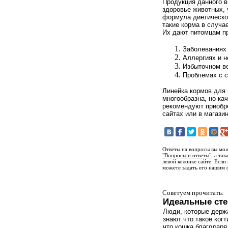
Продукция данного 
здоровье животных, 
формула диетическо
такие корма в случа
Их дают питомцам п
Заболеваниях 
Аллергиях и н
Избыточном ве
Проблемах с с
Линейка кормов для
многообразна, но ка
рекомендуют приобр
сайтах или в магазин
Ответы на вопросы вы мож
"Вопросы и ответы"
, а та
левой колонке сайте. Если
можете задать его нашим 
Советуем прочитать:
Идеальные сте
Люди, которые держ
знают что такое когт
что кошка благодаря