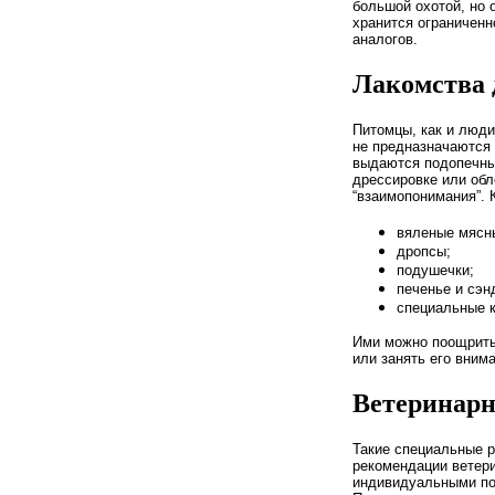
большой охотой, но 
хранится ограниченн
аналогов.
Лакомства 
Питомцы, как и люди
не предназначаются 
выдаются подопечны
дрессировке или обл
“взаимопонимания”. 
вяленые мясн
дропсы;
подушечки;
печенье и сэн
специальные к
Ими можно поощрить
или занять его вним
Ветеринар
Такие специальные 
рекомендации ветери
индивидуальными пот