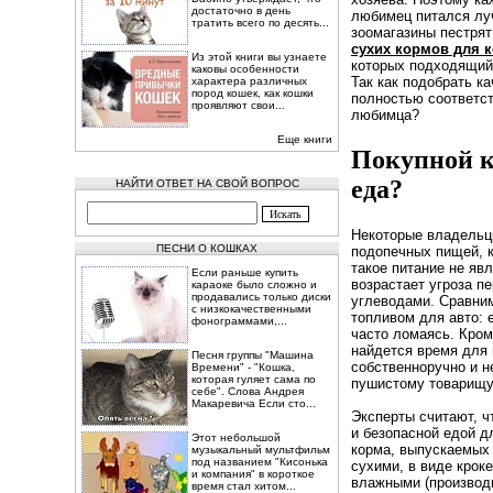
достаточно в день
любимец питался лу
тратить всего по десять...
зоомагазины пестрят
сухих кормов для 
Из этой книги вы узнаете
которых подходящий
каковы особенности
Так как подобрать к
характера различных
пород кошек, как кошки
полностью соответс
проявляют свои...
любимца?
Еще книги
Покупной к
еда?
НАЙТИ ОТВЕТ НА СВОЙ ВОПРОС
Некоторые владельц
ПЕСНИ О КОШКАХ
подопечных пищей, 
такое питание не яв
Если раньше купить
возрастает угроза п
караоке было сложно и
продавались только диски
углеводами. Сравним
с низкокачественными
топливом для авто: е
фонограммами,...
часто ломаясь. Кром
найдется время для 
Песня группы "Машина
собственноручно и не
Времени" - "Кошка,
которая гуляет сама по
пушистому товарищу
себе". Слова Андрея
Макаревича Если сто...
Эксперты считают, ч
и безопасной едой д
Этот небольшой
корма, выпускаемых
музыкальный мультфильм
под названием "Кисонька
сухими, в виде крок
и компания" в короткое
влажными (производ
время стал хитом...