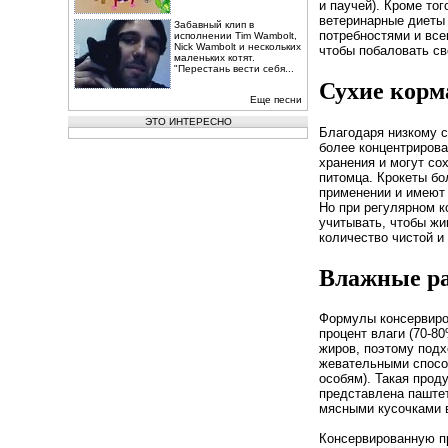
и паучей). Кроме то
ветеринарные диеты
Забавный клип в
потребностями и все
исполнении Tim Wambolt,
Nick Wambolt и нескольких
чтобы побаловать с
маленьких котят.
"Перестань вести себя...
Сухие корм
Еще песни
ЭТО ИНТЕРЕСНО
Благодаря низкому 
более концентриров
хранения и могут со
питомца. Крокеты бо
применении и имеют
Но при регулярном 
учитывать, чтобы жи
количество чистой и
Влажные р
Формулы консервиро
процент влаги (70-8
жиров, поэтому под
жевательными спос
особям). Такая прод
представлена паште
мясными кусочками в
Консервированную п