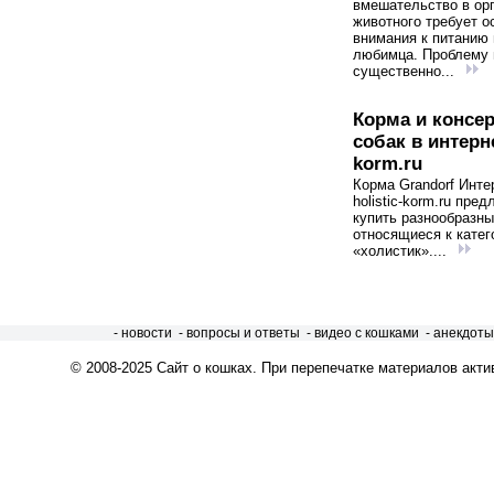
вмешательство в ор
животного требует о
внимания к питанию
любимца. Проблему
существенно...
Корма и консе
собак в интерне
korm.ru
Корма Grandorf Инте
holistic-korm.ru пред
купить разнообразны
относящиеся к катег
«холистик»....
- новости
- вопросы и ответы
- видео с кошками
- анекдоты
© 2008-2025
Сайт о кошках
. При перепечатке материалов акти