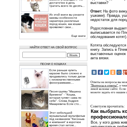
выставки?
достаточно в день
тратить всего по десять...
Ответ:
На фото вижу
Из этой книги вы узнаете
ушками). Правда, уш
каковы особенности
недостаток для поро
характера различных
пород кошек, как кошки
проявляют свои...
Родословная выдает
выписывается по Пл
Еще книги
обследования котят)
Котята обследуются
НАЙТИ ОТВЕТ НА СВОЙ ВОПРОС
книгу. Запись в Пле
выставочных оценок 
акта вязки.
ПЕСНИ О КОШКАХ
Если раньше купить
караоке было сложно и
продавались только диски
с низкокачественными
Ответы на вопросы вы мож
фонограммами,...
"Вопросы и ответы"
, а та
левой колонке сайте. Если
Песня группы "Машина
можете задать его нашим 
Времени" - "Кошка,
которая гуляет сама по
себе". Слова Андрея
Макаревича Если сто...
Советуем прочитать:
Как выбрать к
Этот небольшой
музыкальный мультфильм
профессионал
под названием "Кисонька
Все, у кого дома жи
и компания" в короткое
время стал хитом...
четырехлапые люби