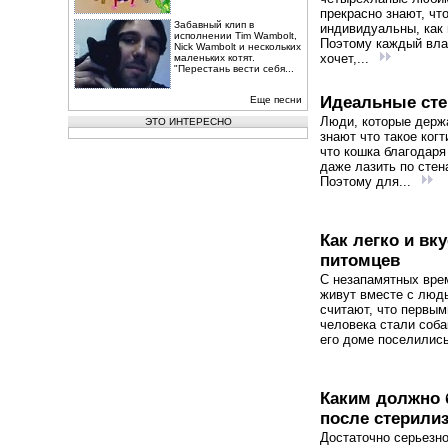
прекрасно знают, чт
Забавный клип в
индивидуальны, как 
исполнении Tim Wambolt,
Поэтому каждый вл
Nick Wambolt и нескольких
хочет,...
маленьких котят.
"Перестань вести себя...
Идеальные сте
Еще песни
Люди, которые держ
ЭТО ИНТЕРЕСНО
знают что такое когт
что кошка благодаря
даже лазить по стен
Поэтому для...
Как легко и в
питомцев
С незапамятных вре
живут вместе с люд
считают, что первы
человека стали соба
его доме поселились
Каким должно 
после стерили
Достаточно серьезн