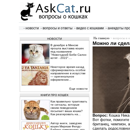
- новости
- вопросы и ответы
- видео с кошками
- анекдоты пр
На главную
> вопросы и о
НОВОСТИ
Можно ли сдел
В декабре в Минске
прошла выставка кошек
под названием
"Новогодний Беби Салон
котят - 2022"....
Некоторое время назад
сформировалось особое
направление в искусстве
— оригинальное
оформление...
Еще новости
КНИГИ ПРО КОШЕК
Как правильно трактовать
те сигналы, которые
своим поведением
посылает ваша кошка?
Как реагировать на...
Вопрос:
Кошка Ника 
Вот фотки, помогите
Автор книги, заводчик
британец, чемпион, 
кошек Мириам Филдс-
сделать родословну
Бабино утверждает, что