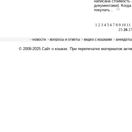
написана стоимость -
документами). Когда
покупать...
1
2
3
4
5
6
7
8
9
10
11
25
26
2
- новости
- вопросы и ответы
- видео с кошками
- анекдоты
© 2008-2025
Сайт о кошках
. При перепечатке материалов акти