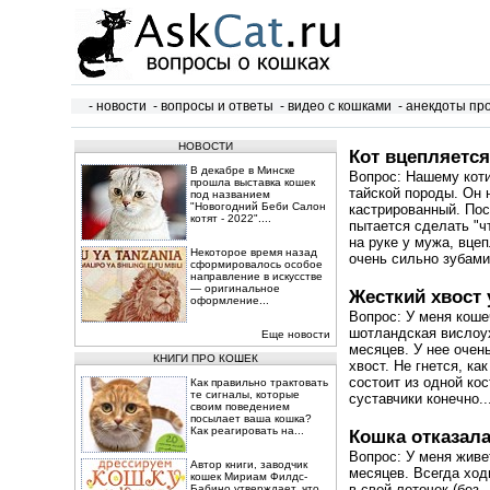
- новости
- вопросы и ответы
- видео с кошками
- анекдоты пр
НОВОСТИ
Кот вцепляется
В декабре в Минске
Вопрос: Нашему коти
прошла выставка кошек
тайской породы. Он 
под названием
"Новогодний Беби Салон
кастрированный. По
котят - 2022"....
пытается сделать "ч
на руке у мужа, вце
Некоторое время назад
очень сильно зубами
сформировалось особое
направление в искусстве
— оригинальное
Жесткий хвост 
оформление...
Вопрос: У меня коше
шотландская вислоу
Еще новости
месяцев. У нее очен
КНИГИ ПРО КОШЕК
хвост. Не гнется, ка
состоит из одной кос
Как правильно трактовать
те сигналы, которые
суставчики конечно..
своим поведением
посылает ваша кошка?
Как реагировать на...
Кошка отказала
Вопрос: У меня живе
Автор книги, заводчик
месяцев. Всегда ход
кошек Мириам Филдс-
в свой лоточек (без
Бабино утверждает, что