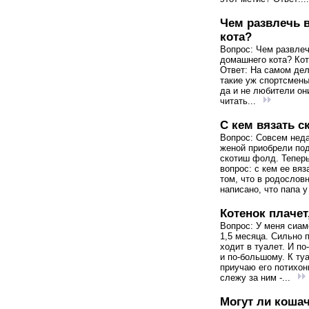
Чем развлечь 
кота?
Вопрос: Чем развлеч
домашнего кота? Коту
Ответ: На самом дел
такие уж спортсмены
да и не любители он
читать...
С кем вязать 
Вопрос: Совсем нед
женой приобрели п
скотиш фолд. Теперь
вопрос: с кем ее вяз
том, что в родослов
написано, что папа у
Котенок плачет,
Вопрос: У меня сиам
1,5 месяца. Сильно п
ходит в туалет. И п
и по-большому. К ту
приучаю его потихонь
слежу за ним -...
Могут ли коша