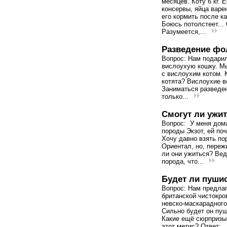
месяцев. Коту 6 кг. 
консервы, яйца варе
его кормить после к
Боюсь потолстеет... 
Разумеется,...
Разведение фо
Вопрос: Нам подари
вислоухую кошку. М
с вислоухим котом. 
котята? Вислоухие в
Заниматься разведе
только...
Смогут ли ужит
Вопрос: У меня дом
породы Экзот, ей поч
Хочу давно взять по
Ориентал, но, переж
ли они ужиться? Вед
порода, что...
Будет ли пуши
Вопрос: Нам предла
британской чистокро
невско-маскарадного
Сильно будет он пу
Какие ещё сюрпризы
этот метис? Ответ:..