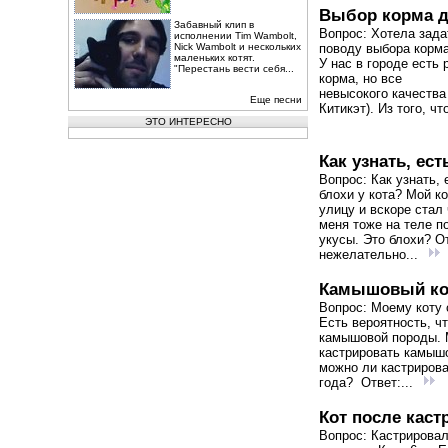
Выбор корма д
Забавный клип в
Вопрос: Хотела зада
исполнении Tim Wambolt,
Nick Wambolt и нескольких
поводу выбора корма
маленьких котят.
У нас в городе есть 
"Перестань вести себя...
корма, но все
невысокого качества
Еще песни
Китикэт). Из того, что
ЭТО ИНТЕРЕСНО
Как узнать, ест
Вопрос: Как узнать, 
блохи у кота? Мой к
улицу и вскоре стал 
меня тоже на теле п
укусы. Это блохи? О
нежелательно...
Камышовый ко
Вопрос: Моему коту 
Есть вероятность, чт
камышовой породы. 
кастрировать камыш
можно ли кастрирова
года? Ответ:...
Кот после каст
Вопрос: Кастрировал