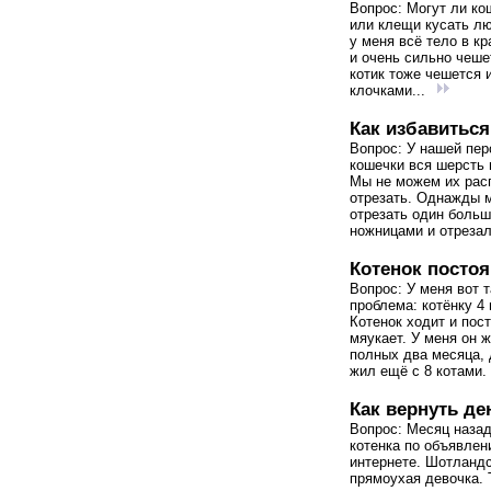
Вопрос: Могут ли ко
или клещи кусать л
у меня всё тело в к
и очень сильно чеше
котик тоже чешется и
клочками...
Как избавиться
Вопрос: У нашей пер
кошечки вся шерсть 
Мы не можем их рас
отрезать. Однажды 
отрезать один больш
ножницами и отрезал
Котенок постоя
Вопрос: У меня вот 
проблема: котёнку 4
Котенок ходит и пос
мяукает. У меня он ж
полных два месяца, 
жил ещё с 8 котами. 
Как вернуть де
Вопрос: Месяц назад
котенка по объявлен
интернете. Шотланд
прямоухая девочка. 