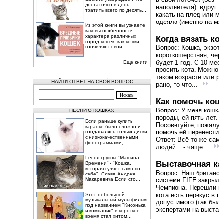
достаточно в день
наполнителя), вдруг
тратить всего по десять...
какать на плед или 
одеяло (именно на м
Из этой книги вы узнаете
каковы особенности
характера различных
Когда вязать к
пород кошек, как кошки
проявляют свои...
Вопрос: Кошка, экзо
короткошерстная, ч
будет 1 год. С 10 м
Еще книги
просить кота. Можно
таком возрасте или 
НАЙТИ ОТВЕТ НА СВОЙ ВОПРОС
рано, то что...
Как помочь ко
Вопрос: У меня кошк
ПЕСНИ О КОШКАХ
породы, ей пять лет.
Если раньше купить
Посоветуйте, пожалу
караоке было сложно и
помочь ей перенести
продавались только диски
с низкокачественными
Ответ: Всё то же сам
фонограммами,...
людей: - чаще...
Песня группы "Машина
Выставочная к
Времени" - "Кошка,
которая гуляет сама по
Вопрос: Наш британс
себе". Слова Андрея
Макаревича Если сто...
системе FIFE закрыл
Чемпиона. Перешли 
кота есть перекус в
Этот небольшой
музыкальный мультфильм
допустимого (так бы
под названием "Кисонька
экспертами на выстав
и компания" в короткое
время стал хитом...